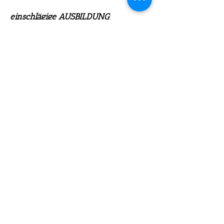
einschlägige AUSBILDUNG
:
- laufende Fortbildungen bei der
Wiener Psychoanalytischen
Vereinigung (WPV) (u.a.:
psychoanalytische Psychotherapie
für Kinder und Jugendliche)
- Psychotherapeutisches
Fachspezifikum für Psychoanalyse
bei der Wiener Psychoanalytischen
Vereinigung (WPV) seit 2021
- Psychotherapeutisches
Propädeutikum bei der
Psychoanalytischen Akademie
2018-
2020